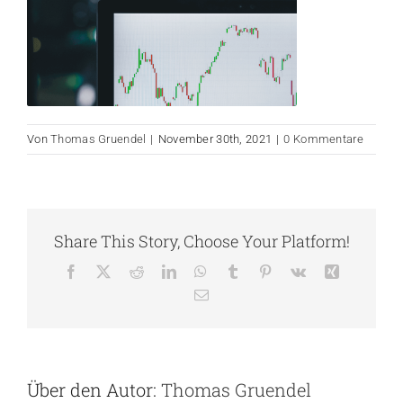
Von
Thomas Gruendel
|
November 30th, 2021
|
0 Kommentare
Share This Story, Choose Your Platform!
Facebook
X
Reddit
LinkedIn
WhatsApp
Tumblr
Pinterest
Vk
Xing
E-
Mail
Über den Autor:
Thomas Gruendel