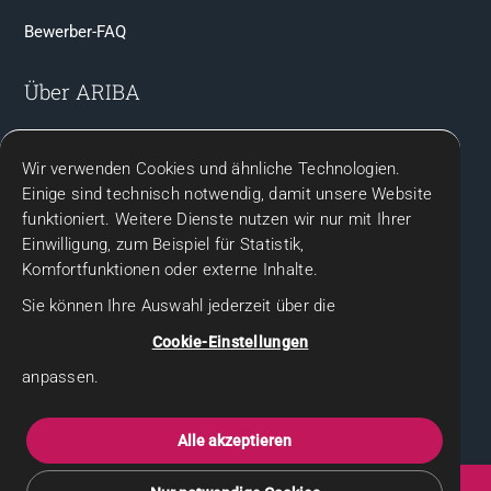
Bewerber-FAQ
Über ARIBA
Team & Ansprechpartner
Wir verwenden Cookies und ähnliche Technologien.
Kontakt
Einige sind technisch notwendig, damit unsere Website
funktioniert. Weitere Dienste nutzen wir nur mit Ihrer
Rechtliches
Einwilligung, zum Beispiel für Statistik,
Komfortfunktionen oder externe Inhalte.
Impressum
Sie können Ihre Auswahl jederzeit über die
Datenschutz
Cookie-Einstellungen
Datenschutzhinweise für Bewerbende
anpassen.
Gender-Hinweis
Alle akzeptieren
Seit 2005 für Sie da | ARIBA Personaldienstleistungsgesellschaft mbH |