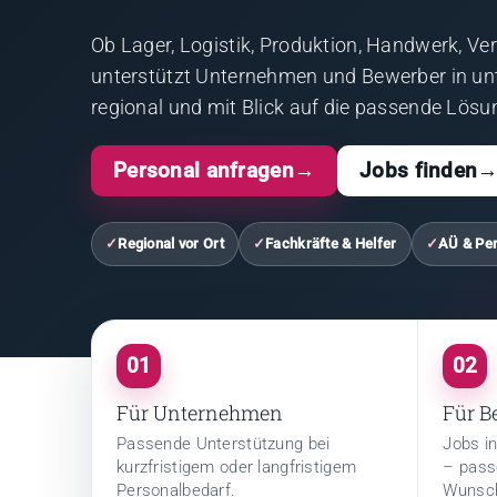
Ob Lager, Logistik, Produktion, Handwerk, Ve
unterstützt Unternehmen und Bewerber in unt
regional und mit Blick auf die passende Lösu
Personal anfragen
→
Jobs finden
✓
Regional vor Ort
✓
Fachkräfte & Helfer
✓
AÜ & Per
01
02
Für Unternehmen
Für B
Passende Unterstützung bei
Jobs i
kurzfristigem oder langfristigem
– pass
Personalbedarf.
Wunsc