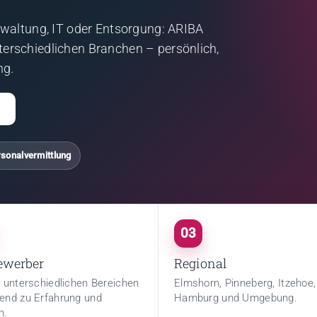
rwaltung, IT oder Entsorgung: ARIBA
erschiedlichen Branchen – persönlich,
ng.
→
sonalvermittlung
03
ewerber
Regional
n unterschiedlichen Bereichen
Elmshorn, Pinneberg, Itzehoe,
end zu Erfahrung und
Hamburg und Umgebung.
h.