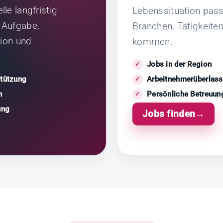
le langfristig
Lebenssituation pas
 Aufgabe,
Branchen, Tätigkeite
tion und
kommen.
Jobs in der Region
stützung
Arbeitnehmerüberlass
n
Persönliche Betreuun
ung
Jobs finden
→