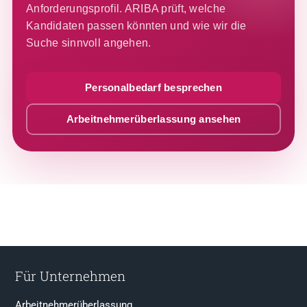
Anforderungsprofil. ARIBA prüft, welche
Kandidaten passen könnten und wie wir die
Suche sinnvoll angehen.
Personalbedarf besprechen
Arbeitnehmerüberlassung ansehen
Für Unternehmen
Arbeitnehmerüberlassung