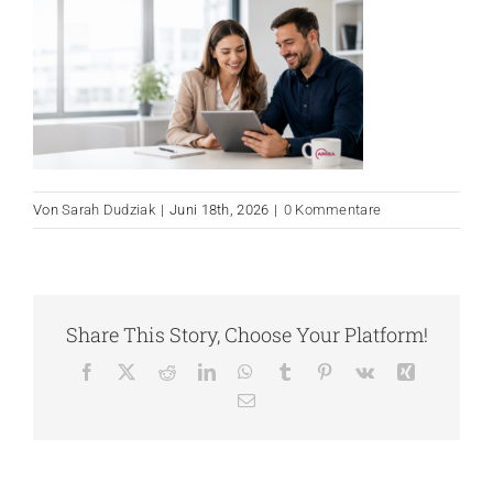
Von
Sarah Dudziak
|
Juni 18th, 2026
|
0 Kommentare
Share This Story, Choose Your Platform!
Facebook
X
Reddit
LinkedIn
WhatsApp
Tumblr
Pinterest
Vk
Xing
E-
Mail