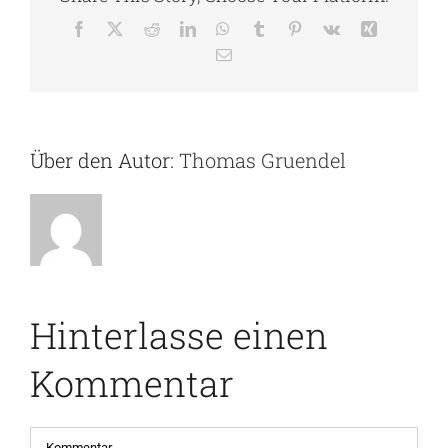
Facebook
X
Reddit
LinkedIn
WhatsApp
Tumblr
Pinterest
Vk
Xing
E-
Mail
Über den Autor:
Thomas Gruendel
Hinterlasse einen
Kommentar
Kommentar