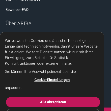
Vorteile für Bewerber
Bewerber-FAQ
Über ARIBA
Team & Ansprechpartner
Wir verwenden Cookies und ähnliche Technologien.
Kontakt
Einige sind technisch notwendig, damit unsere Website
funktioniert. Weitere Dienste nutzen wir nur mit Ihrer
Rechtliches
Einwilligung, zum Beispiel für Statistik,
Komfortfunktionen oder externe Inhalte.
Impressum
Sie können Ihre Auswahl jederzeit über die
Datenschutz
Cookie-Einstellungen
Datenschutzhinweise für Bewerbende
anpassen.
Gender-Hinweis
Alle akzeptieren