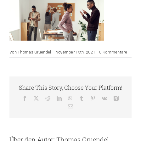
Von
Thomas Gruendel
|
November 15th, 2021
|
0 Kommentare
Share This Story, Choose Your Platform!
Facebook
X
Reddit
LinkedIn
WhatsApp
Tumblr
Pinterest
Vk
Xing
E-
Mail
Über den Autor:
Thomas Gruendel