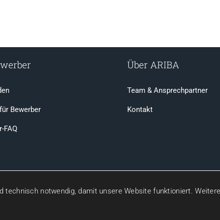
ewerber
Über ARIBA
den
Team & Ansprechpartner
 für Bewerber
Kontakt
r-FAQ
 technisch notwendig, damit unsere Website funktioniert. Weitere D
stungsgesellschaft mbH | Arbeitnehmerüberlassung & Personalvermittlung | Erla