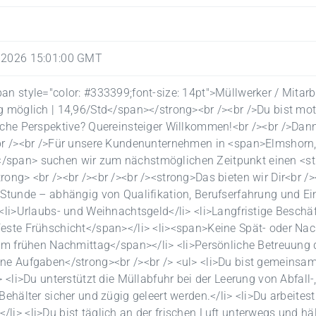
 2026 15:01:00 GMT
an style="color: #333399;font-size: 14pt">Müllwerker / Mitarb
g möglich | 14,96/Std</span></strong><br /><br />Du bist moti
iche Perspektive? Quereinsteiger Willkommen!<br /><br />Dann 
br /><br />Für unsere Kundenunternehmen in <span>Elmshorn,
span> suchen wir zum nächstmöglichen Zeitpunkt einen <stro
rong> <br /><br /><br /><br /><strong>Das bieten wir Dir<br /
 Stunde – abhängig von Qualifikation, Berufserfahrung und Ei
 <li>Urlaubs- und Weihnachtsgeld</li> <li>Langfristige Besch
este Frühschicht</span></li> <li><span>Keine Spät- oder Nac
 am frühen Nachmittag</span></li> <li>Persönliche Betreuung d
ne Aufgaben</strong><br /><br /> <ul> <li>Du bist gemeinsa
> <li>Du unterstützt die Müllabfuhr bei der Leerung von Abfall-
 Behälter sicher und zügig geleert werden.</li> <li>Du arbeite
li> <li>Du bist täglich an der frischen Luft unterwegs und häl