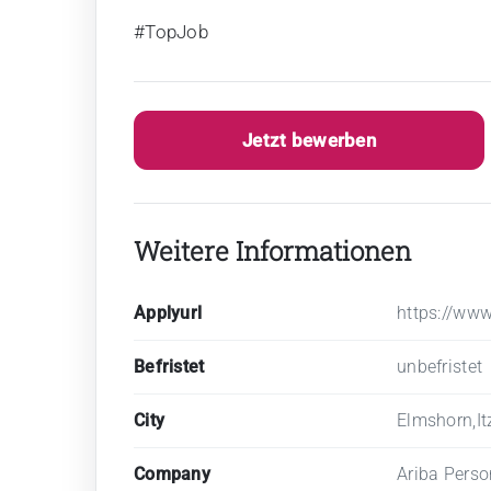
#TopJob
Jetzt bewerben
Weitere Informationen
Applyurl
https://www
Befristet
unbefristet
City
Elmshorn,I
Company
Ariba Perso