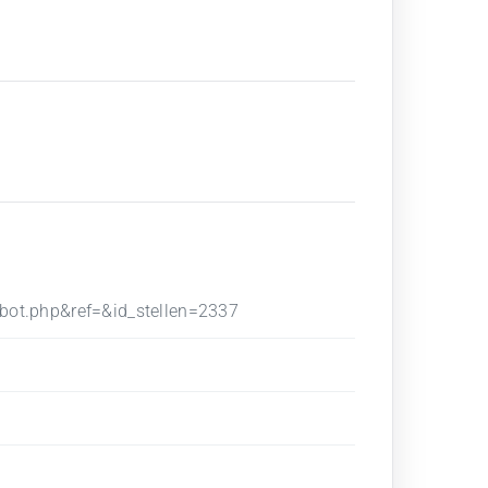
ebot.php&ref=&id_stellen=2337