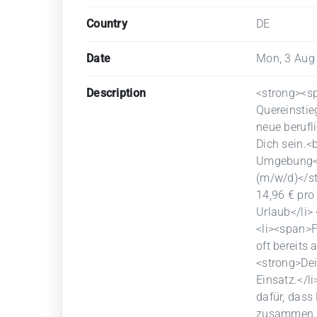
Country
DE
Date
Mon, 3 Aug
Description
<strong><sp
Quereinstie
neue berufl
Dich sein.<
Umgebung</
(m/w/d)</st
14,96 € pro
Urlaub</li>
<li><span>F
oft bereits
<strong>Dei
Einsatz.</li
dafür, dass
zusammen.</