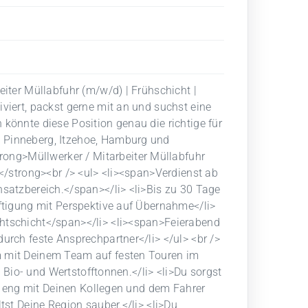
eiter Müllabfuhr (m/w/d) | Frühschicht |
viert, packst gerne mit an und suchst eine
könnte diese Position genau die richtige für
 Pinneberg, Itzehoe, Hamburg und
ng>Müllwerker / Mitarbeiter Müllabfuhr
></strong><br /> <ul> <li><span>Verdienst ab
nsatzbereich.</span></li> <li>Bis zu 30 Tage
äftigung mit Perspektive auf Übernahme</li>
htschicht</span></li> <li><span>Feierabend
urch feste Ansprechpartner</li> </ul> <br />
m mit Deinem Team auf festen Touren im
, Bio- und Wertstofftonnen.</li> <li>Du sorgst
st eng mit Deinen Kollegen und dem Fahrer
tst Deine Region sauber.</li> <li>Du