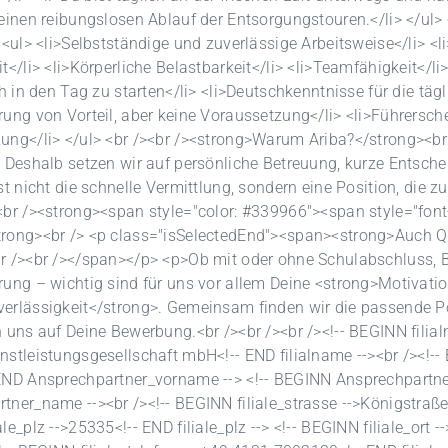
 einen reibungslosen Ablauf der Entsorgungstouren.</li> </ul>
> <ul> <li>Selbstständige und zuverlässige Arbeitsweise</li> <l
t</li> <li>Körperliche Belastbarkeit</li> <li>Teamfähigkeit</li
üh in den Tag zu starten</li> <li>Deutschkenntnisse für die tä
rung von Vorteil, aber keine Voraussetzung</li> <li>Führersch
ung</li> </ul> <br /><br /><strong>Warum Ariba?</strong><br 
. Deshalb setzen wir auf persönliche Betreuung, kurze Entsch
ist nicht die schnelle Vermittlung, sondern eine Position, die
<br /><strong><span style="color: #339966"><span style="font-
rong><br /> <p class="isSelectedEnd"><span><strong>Auch Qu
r /><br /></span></p> <p>Ob mit oder ohne Schulabschluss, Be
rung – wichtig sind für uns vor allem Deine <strong>Motivati
erlässigkeit</strong>. Gemeinsam finden wir die passende Po
n uns auf Deine Bewerbung.<br /><br /><br /><!-- BEGINN filia
nstleistungsgesellschaft mbH<!-- END filialname --><br /><!
END Ansprechpartner_vorname --> <!-- BEGINN Ansprechpartn
ner_name --><br /><!-- BEGINN filiale_strasse -->Königstraße 6
le_plz -->25335<!-- END filiale_plz --> <!-- BEGINN filiale_ort -