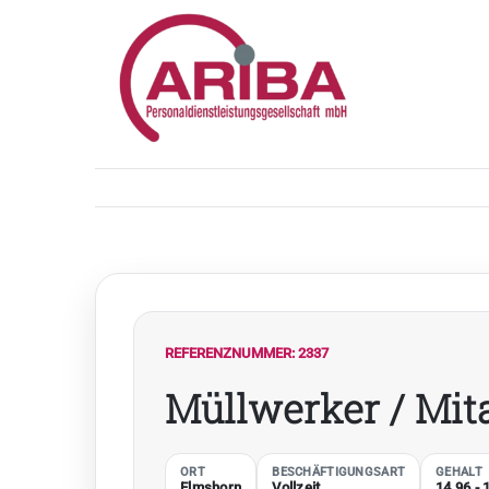
Zum
Inhalt
springen
REFERENZNUMMER: 2337
Müllwerker / Mit
ORT
BESCHÄFTIGUNGSART
GEHALT
Elmshorn
Vollzeit
14,96 -