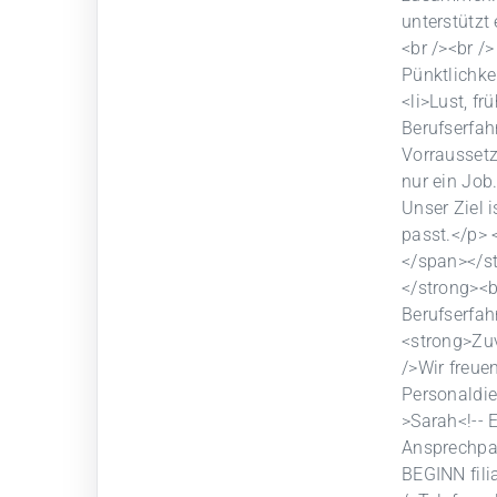
unterstützt
<br /><br /
Pünktlichkei
<li>Lust, fr
Berufserfah
Vorraussetz
nur ein Job
Unser Ziel 
passt.</p> 
</span></st
</strong><b
Berufserfah
<strong>Zuv
/>Wir freue
Personaldie
>Sarah<!-- 
Ansprechpart
BEGINN filia