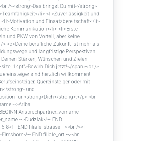
 <br /><strong>Das bringst Du mit</strong>
i>Teamfähigkeit</li> <li>Zuverlässigkeit und
> <li>Motivation und Einsatzbereitschaft</li>
gliche Kommunikation</li> <li>Erste
ein und PKW von Vorteil, aber keine
/> <p>Deine berufliche Zukunft ist mehr als
eidungswege und langfristige Perspektiven.
 zu Deinen Stärken, Wünschen und Zielen
size: 14pt">Bewirb Dich jetzt!</span><br />
ereinsteiger sind herzlich willkommen!
rufseinsteiger, Quereinsteiger oder mit
on</strong> und
sition für <strong>Dich</strong>.</p> <br
lname -->Ariba
-- BEGINN Ansprechpartner_vorname --
er_name -->Dudziak<!-- END
-8<!-- END filiale_strasse --><br /><!--
->Elmshorn<!-- END filiale_ort --><br