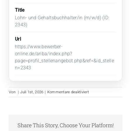
Title
Lohn- und Gehaltsbuchhalter/in (m/w/d) (ID:
2343)
Url
https://www.bewerber-
online.de/ariba/index.php?
page=profil_stellenangebot.php&ref=&id_stelle
n=2343
für
Von
|
Juli 1st, 2026
|
Kommentare deaktiviert
Lohn-
und
Gehaltsbuchhalter/in
(m/w/d)
Share This Story, Choose Your Platform!
(ID:
2343)