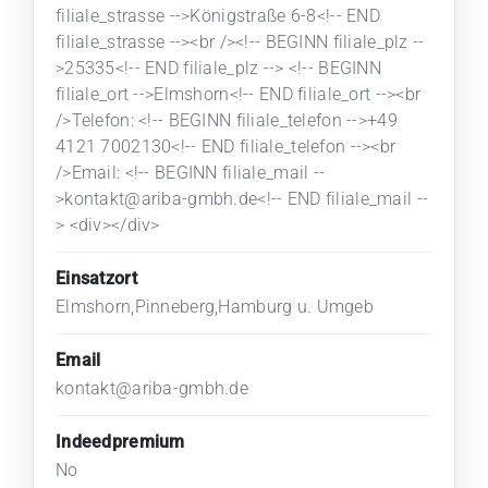
filiale_strasse -->Königstraße 6-8<!-- END
filiale_strasse --><br /><!-- BEGINN filiale_plz --
>25335<!-- END filiale_plz --> <!-- BEGINN
filiale_ort -->Elmshorn<!-- END filiale_ort --><br
/>Telefon: <!-- BEGINN filiale_telefon -->+49
4121 7002130<!-- END filiale_telefon --><br
/>Email: <!-- BEGINN filiale_mail --
>kontakt@ariba-gmbh.de<!-- END filiale_mail --
> <div></div>
Einsatzort
Elmshorn,Pinneberg,Hamburg u. Umgeb
Email
kontakt@ariba-gmbh.de
Indeedpremium
No