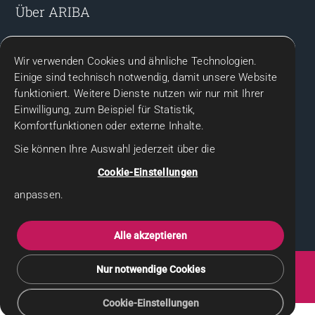
Über ARIBA
Team & Ansprechpartner
Wir verwenden Cookies und ähnliche Technologien.
Kontakt
Einige sind technisch notwendig, damit unsere Website
funktioniert. Weitere Dienste nutzen wir nur mit Ihrer
Rechtliches
Einwilligung, zum Beispiel für Statistik,
Komfortfunktionen oder externe Inhalte.
Impressum
Sie können Ihre Auswahl jederzeit über die
Datenschutz
Cookie-Einstellungen
Datenschutzhinweise für Bewerbende
anpassen.
Gender-Hinweis
Alle akzeptieren
Seit 2005 für Sie da | ARIBA Personaldienstleistungsgesellschaft mbH |
Nur notwendige Cookies
Arbeitnehmerüberlassung & Personalvermittlung | Erlaubnis zur
Arbeitnehmerüberlassung gemäß § 1 AÜG
Cookie-Einstellungen